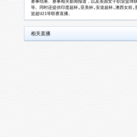
赛事结果、赛事相关新闻报道，以及美国女子职业篮球
等。同时还提供印度超杯,亚美杯,安道超杯,澳西女前,墨女
篮超U21等联赛直播。
相关直播