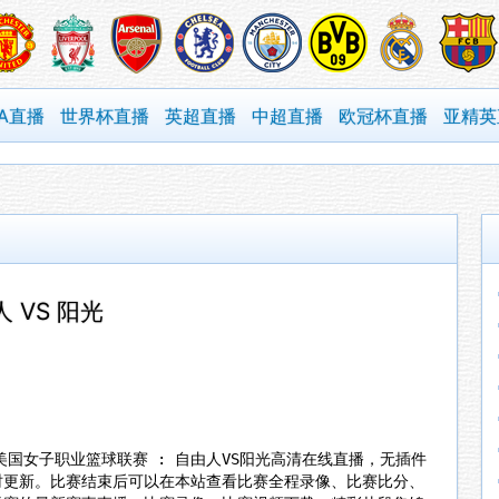
BA直播
世界杯直播
英超直播
中超直播
欧冠杯直播
亚精英
 VS 阳光
0分，美国女子职业篮球联赛 : 自由人VS阳光高清在线直播，无插件
时更新。比赛结束后可以在本站查看比赛全程录像、比赛比分、