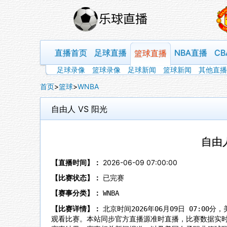
直播首页
足球直播
NBA直播
C
篮球直播
足球录像
篮球录像
足球新闻
篮球新闻
其他直播
首页
>
篮球
>
WNBA
自由人 VS 阳光
自由人
【直播时间】：
2026-06-09 07:00:00
【比赛状态】：
已完赛
【赛事分类】：
WNBA
【比赛详情】：
北京时间2026年06月09日 07:0
观看比赛。本站同步官方直播源准时直播，比赛数据实