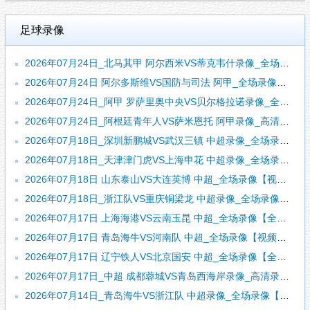
足球录像
2026年07月24日_北马其甲 阿尔西米VS蒂克韦什录像_全场录像【高清回放】
2026年07月24日 阿尔多斯维VS国防与司法 阿甲_全场录像【全场回放】
2026年07月24日_阿甲 罗萨里奥中央VS贝尔格拉诺录像_全场录像【高清回放】
2026年07月24日_阿根廷青年人VS萨米恩托 阿甲录像_高清录像【全场回放】
2026年07月18日_深圳新鹏城VS武汉三镇 中超录像_全场录像【全场回放】
2026年07月18日_天津津门虎VS上海申花 中超录像_全场录像【高清回放】
2026年07月18日 山东泰山VS大连英博 中超_全场录像【视频集锦】
2026年07月18日_浙江队VS重庆铜梁龙 中超录像_全场录像【全场回放】
2026年07月17日 上海海港VS云南玉昆 中超_全场录像【全场回放】
2026年07月17日 青岛海牛VS河南队 中超_全场录像【视频集锦】
2026年07月17日 辽宁铁人VS北京国安 中超_全场录像【全场回放】
2026年07月17日_中超 成都蓉城VS青岛西海岸录像_高清录像【全场回放】
2026年07月14日_青岛海牛VS浙江队 中超录像_全场录像【视频集锦】