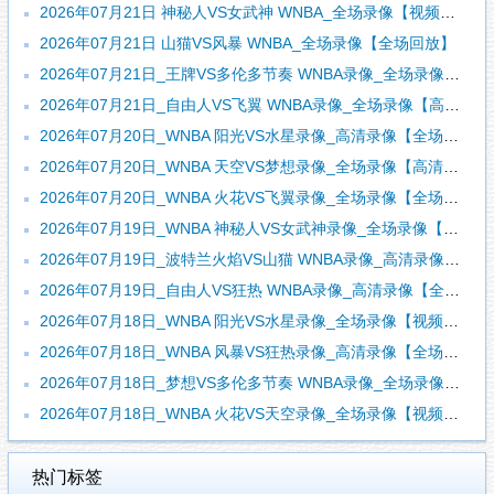
2026年07月21日 神秘人VS女武神 WNBA_全场录像【视频集锦】
2026年07月21日 山猫VS风暴 WNBA_全场录像【全场回放】
2026年07月21日_王牌VS多伦多节奏 WNBA录像_全场录像【视频集锦】
2026年07月21日_自由人VS飞翼 WNBA录像_全场录像【高清回放】
2026年07月20日_WNBA 阳光VS水星录像_高清录像【全场回放】
2026年07月20日_WNBA 天空VS梦想录像_全场录像【高清回放】
2026年07月20日_WNBA 火花VS飞翼录像_全场录像【全场回放】
2026年07月19日_WNBA 神秘人VS女武神录像_全场录像【全场回放】
2026年07月19日_波特兰火焰VS山猫 WNBA录像_高清录像【全场回放】
2026年07月19日_自由人VS狂热 WNBA录像_高清录像【全场回放】
2026年07月18日_WNBA 阳光VS水星录像_全场录像【视频集锦】
2026年07月18日_WNBA 风暴VS狂热录像_高清录像【全场回放】
2026年07月18日_梦想VS多伦多节奏 WNBA录像_全场录像【高清回放】
2026年07月18日_WNBA 火花VS天空录像_全场录像【视频集锦】
热门标签