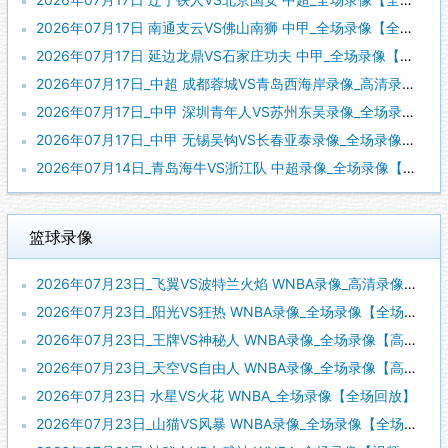
2026年07月17日 南通支云VS佛山南狮 中甲_全场录像【全场回放】
2026年07月17日 延边龙鼎VS石家庄功夫 中甲_全场录像【全场回放】
2026年07月17日_中超 成都蓉城VS青岛西海岸录像_高清录像【全场回放】
2026年07月17日_中甲 深圳青年人VS苏州东吴录像_全场录像【全场回放】
2026年07月17日_中甲 无锡吴钩VS长春亚泰录像_全场录像【视频集锦】
2026年07月14日_青岛海牛VS浙江队 中超录像_全场录像【视频集锦】
篮球录像
2026年07月23日_飞翼VS波特兰火焰 WNBA录像_高清录像【全场回放】
2026年07月23日_阳光VS狂热 WNBA录像_全场录像【全场回放】
2026年07月23日_王牌VS神秘人 WNBA录像_全场录像【高清回放】
2026年07月23日_天空VS自由人 WNBA录像_全场录像【高清回放】
2026年07月23日 水星VS火花 WNBA_全场录像【全场回放】
2026年07月23日_山猫VS风暴 WNBA录像_全场录像【全场回放】