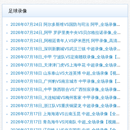
足球录像
2026年07月24日 阿尔多斯维VS国防与司法 阿甲_全场录像【全场回放】
2026年07月24日_阿甲 罗萨里奥中央VS贝尔格拉诺录像_全场录像【高清回放】
2026年07月24日_阿根廷青年人VS萨米恩托 阿甲录像_高清录像【全场回放】
2026年07月18日_深圳新鹏城VS武汉三镇 中超录像_全场录像【全场回放】
2026年07月18日_中甲 宁波队VS定南赣联录像_全场录像【视频集锦】
2026年07月18日_天津津门虎VS上海申花 中超录像_全场录像【高清回放】
2026年07月18日 山东泰山VS大连英博 中超_全场录像【视频集锦】
2026年07月18日_广州豹VS南京城市 中甲录像_全场录像【视频集锦】
2026年07月18日_中甲 陕西联合VS广西恒宸录像_全场录像【视频集锦】
2026年07月18日_大连鲲城VS梅州客家 中甲录像_全场录像【全场回放】
2026年07月18日_浙江队VS重庆铜梁龙 中超录像_全场录像【全场回放】
2026年07月17日 上海海港VS云南玉昆 中超_全场录像【全场回放】
2026年07月17日 青岛海牛VS河南队 中超_全场录像【视频集锦】
2026年07月17日 辽宁铁人VS北京国安 中超_全场录像【全场回放】