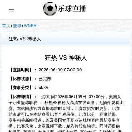
展开菜单
首页
>
篮球
>
WNBA
狂热 VS 神秘人
狂热 VS 神秘人
【直播时间】：
2026-06-09 07:00:00
【比赛状态】：
已完赛
【赛事分类】：
WNBA
【比赛详情】：
北京时间2026年06月09日 07:00分，美国女
子职业篮球联赛 : 狂热VS神秘人高清在线直播，无插件观看比
赛。本站同步官方直播源准时直播，比赛数据实时更新。比赛
结束后可以在本站查看比赛全程录像、比赛比分、赛事结果、
赛事相关新闻报道，以及美国女子职业篮球联赛的最新赛事直
播，比赛录像，比赛视频下载，精彩片段集锦等。同时还提供
约旦甲,英南超,女奥非预,卢旺达女联,塞尔女杯,布隆迪杯,港