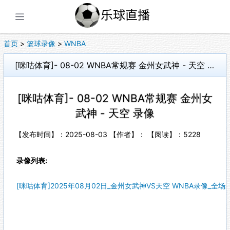
展开菜单
首页
>
篮球录像
>
WNBA
[咪咕体育]- 08-02 WNBA常规赛 金州女武神 - 天空 录像
[咪咕体育]- 08-02 WNBA常规赛 金州女
武神 - 天空 录像
【发布时间】：2025-08-03 【作者】： 【阅读】：
5228
录像列表:
[咪咕体育]2025年08月02日_金州女武神VS天空 WNBA录像_全