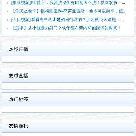
[推荐视频]KD曾言：我爱洗澡但有时两天不洗！就喜欢脏一点，
【你怎么看？】谈梅西世界杯❗苏亚雷斯：他本可以躺平，但还是把
[今日视频]看看高中科比是如何打球的？那时就飞天遁地、攻防一
【意甲】从小就暴力射门？幼年德布劳内和他踢坏的树篱！
足球直播
篮球直播
热门标签
友情链接