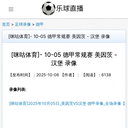
展开菜单
首页
>
足球录像
>
德甲
[咪咕体育]- 10-05 德甲常规赛 美因茨 - 汉堡 录像
[咪咕体育]- 10-05 德甲常规赛 美因茨 -
汉堡 录像
【发布时间】：2025-10-06 【作者】： 【阅读】：
6138
录像列表:
[咪咕体育]2025年10月05日_美因茨VS汉堡 德甲录像_全场录像