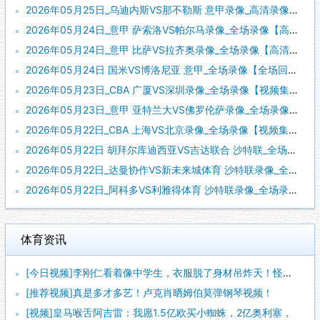
2026年05月25日_乌迪内斯VS那不勒斯 意甲录像_高清录像【全场回放】
2026年05月24日_意甲 萨索洛VS帕尔马录像_全场录像【高清回放】
2026年05月24日_意甲 比萨VS拉齐奥录像_全场录像【高清回放】
2026年05月24日 国米VS博洛尼亚 意甲_全场录像【全场回放】
2026年05月23日_CBA 广厦VS深圳录像_全场录像【视频集锦】
2026年05月23日_意甲 亚特兰大VS佛罗伦萨录像_全场录像【全场回放】
2026年05月22日_CBA 上海VS北京录像_全场录像【视频集锦】
2026年05月22日 胡拜尔库迪西亚VS吉达联合 沙特联_全场录像【全场回放】
2026年05月22日_达曼协作VS新未来城体育 沙特联录像_全场录像【高清回放】
2026年05月22日_阿科多VS利雅得体育 沙特联录像_全场录像【高清回放】
体育资讯
[今日视频]李刚仁看着像中学生，衣服脱了身材吊炸天！怪不得对
[推荐视频]真是多才多艺！卢克肖晒姆伯莫弹钢琴视频！
[视频]皇马喉舌阿吉雷：我愿1.5亿欧买小蜘蛛，2亿奥利塞，