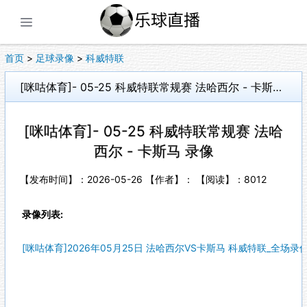
展开菜单
首页
>
足球录像
>
科威特联
[咪咕体育]- 05-25 科威特联常规赛 法哈西尔 - 卡斯马 录像
[咪咕体育]- 05-25 科威特联常规赛 法哈
西尔 - 卡斯马 录像
【发布时间】：2026-05-26 【作者】： 【阅读】：
8012
录像列表:
[咪咕体育]2026年05月25日 法哈西尔VS卡斯马 科威特联_全场