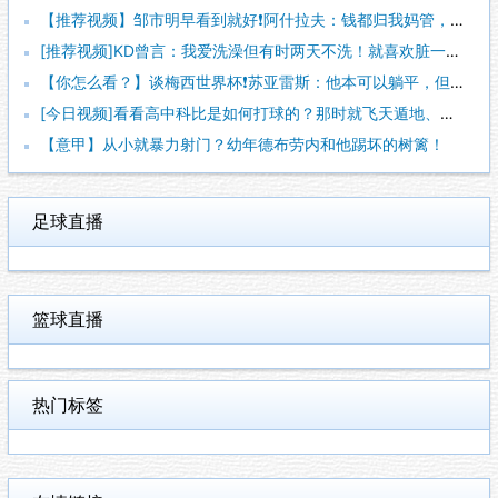
【推荐视频】邹市明早看到就好❗阿什拉夫：钱都归我妈管，但并不
[推荐视频]KD曾言：我爱洗澡但有时两天不洗！就喜欢脏一点，
【你怎么看？】谈梅西世界杯❗苏亚雷斯：他本可以躺平，但还是把
[今日视频]看看高中科比是如何打球的？那时就飞天遁地、攻防一
【意甲】从小就暴力射门？幼年德布劳内和他踢坏的树篱！
足球直播
篮球直播
热门标签