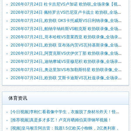
2026年07月24日 杜卡吉尼VS卢加诺 欧协联_全场录像【视频集锦】
2026年07月24日 佩特罗古VS巴尼亚卢卡战士 欧协联_全场录像【全场回放】
2026年07月24日_欧协联 GKS卡托威斯VS日利纳录像_全场录像【视频集锦】
2026年07月24日_帕纳辛纳科斯VS帕克斯 欧协联录像_全场录像【高清回放】
2026年07月24日_哥本哈根VS普莱西亚 欧协联录像_全场录像【全场回放】
2026年07月24日_欧协联 亚布洛内茨VS瓦特基斯录像_全场录像【全场回放】
2026年07月24日_阿贾克斯VS伏伊伏丁那 欧协联录像_全场录像【视频集锦】
2026年07月24日_迪纳摩城VS亚穆尼积 欧协联录像_全场录像【视频集锦】
2026年07月24日_奥达里加VS布加勒斯特星 欧协联录像_全场录像【视频集锦】
2026年07月24日_欧协联 艾斯卡迪斯VS瓦杜兹录像_全场录像【高清回放】
体育资讯
[今日视频]李刚仁看着像中学生，衣服脱了身材吊炸天！怪不得对
[推荐视频]真是多才多艺！卢克肖晒姆伯莫弹钢琴视频！
[视频]皇马喉舌阿吉雷：我愿1.5亿欧买小蜘蛛，2亿奥利塞，