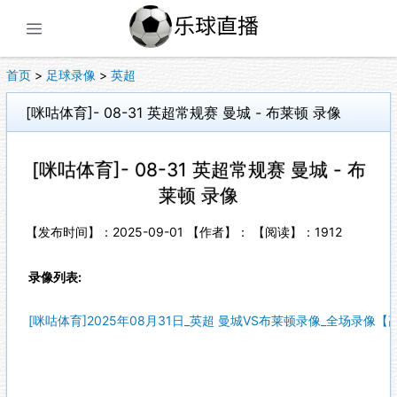
展开菜单
首页
>
足球录像
>
英超
[咪咕体育]- 08-31 英超常规赛 曼城 - 布莱顿 录像
[咪咕体育]- 08-31 英超常规赛 曼城 - 布
莱顿 录像
【发布时间】：2025-09-01 【作者】： 【阅读】：
1912
录像列表:
[咪咕体育]2025年08月31日_英超 曼城VS布莱顿录像_全场录像