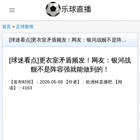
展开菜单
首页
>
足球新闻
[球迷看点]更衣室矛盾频发！网友：银河战舰不是阵容强就能做到的！
[球迷看点]更衣室矛盾频发！网友：银河战
舰不是阵容强就能做到的！
【发布时间】：2026-05-08 【作者】：欧洲杯直播吧 【阅
读】：
4163