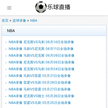
展开菜单
首页
>
篮球录像
>
NBA
NBA
NBA录像 尼克斯VS马刺 06月14日全场录像
NBA录像 马刺VS尼克斯 06月11日全场录像
NBA录像 马刺VS尼克斯 06月09日全场录像
NBA录像 尼克斯VS马刺 06月06日全场录像
NBA录像 尼克斯VS马刺 06月04日全场录像
NBA录像 马刺VS雷霆 05月31日全场录像
NBA录像 雷霆VS马刺 05月29日全场录像
NBA录像 马刺VS雷霆 05月27日全场录像
NBA录像 尼克斯VS骑士 05月26日全场录像
NBA录像 雷霆VS马刺 05月25日全场录像