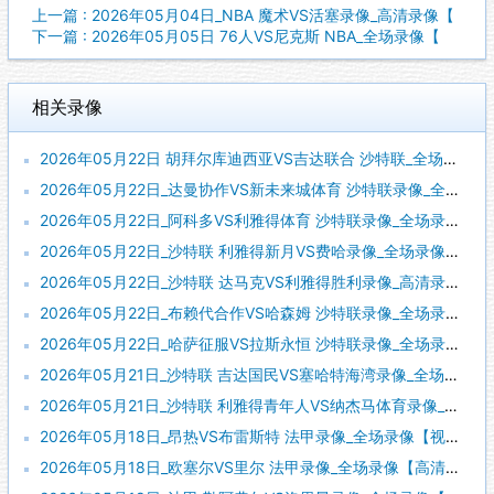
上一篇 : 2026年05月04日_NBA 魔术VS活塞录像_高清录像【
下一篇 : 2026年05月05日 76人VS尼克斯 NBA_全场录像【
相关录像
2026年05月22日 胡拜尔库迪西亚VS吉达联合 沙特联_全场录像【全场回放】
2026年05月22日_达曼协作VS新未来城体育 沙特联录像_全场录像【高清回放】
2026年05月22日_阿科多VS利雅得体育 沙特联录像_全场录像【高清回放】
2026年05月22日_沙特联 利雅得新月VS费哈录像_全场录像【高清回放】
2026年05月22日_沙特联 达马克VS利雅得胜利录像_高清录像【全场回放】
2026年05月22日_布赖代合作VS哈森姆 沙特联录像_全场录像【视频集锦】
2026年05月22日_哈萨征服VS拉斯永恒 沙特联录像_全场录像【全场回放】
2026年05月21日_沙特联 吉达国民VS塞哈特海湾录像_全场录像【全场回放】
2026年05月21日_沙特联 利雅得青年人VS纳杰马体育录像_高清录像【全场回放】
2026年05月18日_昂热VS布雷斯特 法甲录像_全场录像【视频集锦】
2026年05月18日_欧塞尔VS里尔 法甲录像_全场录像【高清回放】