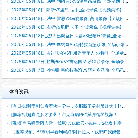
2026年05月18日_法甲 勒阿弗尔VS洛里昂录像_全场录像【视频集锦】
2026年05月18日 朗斯VS里昂 法甲_全场录像【视频集锦】
2026年05月18日_法甲 雷恩VS马赛录像_高清录像【全场回放】
2026年05月18日 梅斯VS尼斯 法甲_全场录像【视频集锦】
2026年05月18日_法甲 巴黎圣日耳曼VS巴黎FC录像_全场录像【高清回放】
2026年05月18日_法甲 摩纳哥VS斯特拉斯堡录像_全场录像【全场回放】
2026年05月18日 吉达联合VS利雅得青年人 沙特联_全场录像【视频集锦】
2026年05月17日_拉斯永恒VS吉达国民 沙特联录像_全场录像【视频集锦】
2026年05月17日_沙特联 塞哈特海湾VS阿科多录像_全场录像【全场回放】
体育资讯
[今日视频]李刚仁看着像中学生，衣服脱了身材吊炸天！怪不得对
[推荐视频]真是多才多艺！卢克肖晒姆伯莫弹钢琴视频！
[视频]皇马喉舌阿吉雷：我愿1.5亿欧买小蜘蛛，2亿奥利塞，
【推荐视频】邹市明早看到就好❗阿什拉夫：钱都归我妈管，但并不